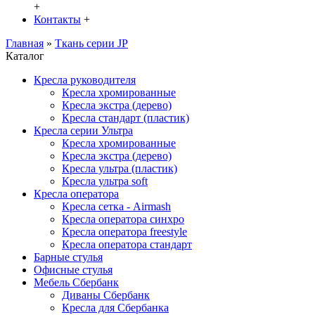
+
Контакты
+
Главная
»
Ткань серии JP
Каталог
Кресла руководителя
Кресла хромированные
Кресла экстра (дерево)
Кресла стандарт (пластик)
Кресла серии Ультра
Кресла хромированные
Кресла экстра (дерево)
Кресла ультра (пластик)
Кресла ультра soft
Кресла оператора
Кресла сетка - Airmash
Кресла оператора синхро
Кресла оператора freestyle
Кресла оператора стандарт
Барные стулья
Офисные стулья
Мебель Сбербанк
Диваны Сбербанк
Кресла для Сбербанка