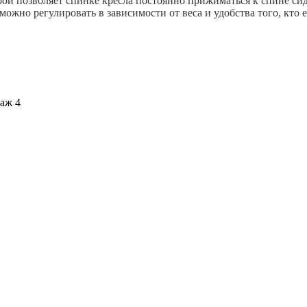
рой позволяет спинке кресла постоянно прижиматься к спине си
ожно регулировать в зависимости от веса и удобства того, кто
таж 4