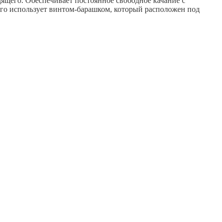
дящего. Обеспечивает постоянное свободное качание с
 его использует винтом-барашком, который расположен под