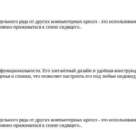
дельного ряда от других компьютерных кресел - это использовани
тоянно прижиматься к спине сидящего..
и функциональности. Его элегантный дизайн и удобная конструк
енья и спинки, что позволяет настроить его под любые индивиду
дельного ряда от других компьютерных кресел - это использовани
тоянно прижиматься к спине сидящего..