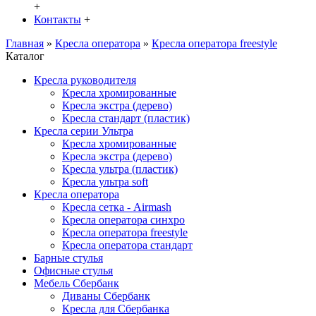
+
Контакты
+
Главная
»
Кресла оператора
»
Кресла оператора freestyle
Каталог
Кресла руководителя
Кресла хромированные
Кресла экстра (дерево)
Кресла стандарт (пластик)
Кресла серии Ультра
Кресла хромированные
Кресла экстра (дерево)
Кресла ультра (пластик)
Кресла ультра soft
Кресла оператора
Кресла сетка - Airmash
Кресла оператора синхро
Кресла оператора freestyle
Кресла оператора стандарт
Барные стулья
Офисные стулья
Мебель Сбербанк
Диваны Сбербанк
Кресла для Сбербанка