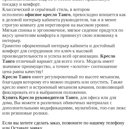
посадку и комфорт.
Классический и серьёзный стиль, в котором
исполнено
офисное кресло Танго
, превосходно впишется как
в деловой интерьер кабинета руководителя, так и в менее
строгую комнату для переговоров на высоком уровне.
Мягкая спинка и эргономичное, мягкое сидение придутся по
вкусу ценителям комфорта и привнесут свою изюминку в
интерьер.
Грамотно оформленный интерьер кабинета и достойный
комфорт для сотрудников это ключ к высокой
производительности и успеха всей организации.
Кресло
Танго
отличный вариант для всего этого. Модель имеет
значимое преимущество, а точнее «золотое» соотношение
цена равна качеству!
Кресло Танго
имеет регулировочный по высоте механизм,
благодаря которому его можно поднять или опустить. Также
кресло имеет и встроенный механизм качания, позволяющий
фиксировать его в выбранном положении.
Купить Кресло руководителя Танго
, для офиса или для
дома, Вы можете в различных обивочных материалах с
дополнительными модификациями, мультиблок, топ-ган люкс
или резиновые ролики.
Если вы хотите сделать заказ, позвоните по нашему телефону
или
Оставьте заявку