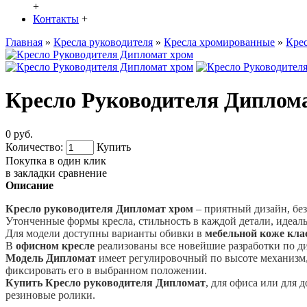
+
Контакты
+
Главная
»
Кресла руководителя
»
Кресла хромированные
»
Кре
Кресло Руководителя Диплом
0 руб.
Количество:
Купить
Покупка в один клик
в закладки
сравнение
Описание
Кресло руководителя Дипломат хром
– приятный дизайн, без
Утонченные формы кресла, стильность в каждой детали, идеал
Для модели доступны варианты обивки в
мебельной коже кла
В
офисном кресле
реализованы все новейшие разработки по ди
Модель Дипломат
имеет регулировочный по высоте механизм,
фиксировать его в выбранном положении.
Купить Кресло руководителя Дипломат
, для офиса или для
резиновые ролики.