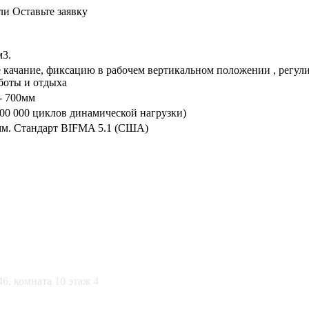
или
Оставьте заявку
м3.
е качание, фиксацию в рабочем вертикальном положении , регул
аботы и отдыха
- 700мм
200 000 циклов динамической нагрузки)
мм. Стандарт BIFMA 5.1 (США)
46, комната 10 этаж 4