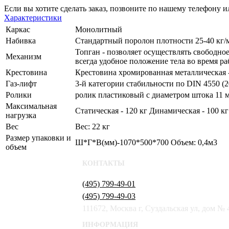
Если вы хотите сделать заказ, позвоните по нашему телефону 
Характеристики
Каркас
Монолитный
Набивка
Стандартный поролон плотности 25-40 кг/
Топган - позволяет осуществлять свободно
Механизм
всегда удобное положение тела во время р
Крестовина
Крестовина хромированная металлическая 
Газ-лифт
3-й категории стабильности по DIN 4550 (
Ролики
ролик пластиковый с диаметром штока 11 
Максимальная
Статическая - 120 кг Динамическая - 100 кг
нагрузка
Вес
Вес: 22 кг
Размер упаковки и
Ш*Г*В(мм)-1070*500*700 Объем: 0,4м3
объем
КОНТАКТЫ
(495) 799-49-01
(495) 799-49-03
111672, Москва г, Суздальская ул, дом № 
ИНФОРМАЦИЯ