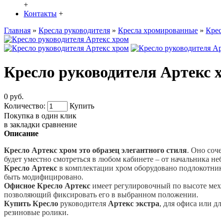
+
Контакты
+
Главная
»
Кресла руководителя
»
Кресла хромированные
»
Кре
Кресло руководителя Артекс 
0 руб.
Количество:
Купить
Покупка в один клик
в закладки
сравнение
Описание
Кресло Артекс хром это образец элегантного стиля
. Оно соч
будет уместно смотреться в любом кабинете – от начальника 
Кресло Артекс
в комплектации хром оборудовано подлокотник
быть модифицировано.
Офисное Кресло Артекс
имеет регулировочный по высоте меха
позволяющий фиксировать его в выбранном положении.
Купить Кресло
руководителя
Артекс экстра
, для офиса или 
резиновые ролики.