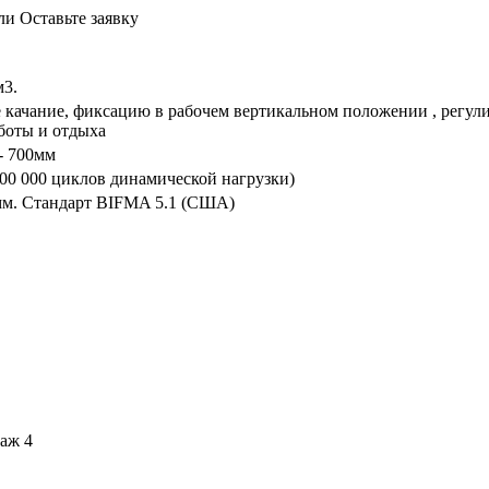
или
Оставьте заявку
м3.
е качание, фиксацию в рабочем вертикальном положении , регул
аботы и отдыха
- 700мм
200 000 циклов динамической нагрузки)
мм. Стандарт BIFMA 5.1 (США)
таж 4