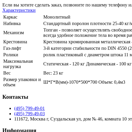
Если вы хотите сделать заказ, позвоните по нашему телефону 
Характеристики
Каркас
Монолитный
Набивка
Стандартный поролон плотности 25-40 кг/
Топган - позволяет осуществлять свободно
Механизм
всегда удобное положение тела во время р
Крестовина
Крестовина хромированная металлическая 
Газ-лифт
3-й категории стабильности по DIN 4550 (
Ролики
ролик пластиковый с диаметром штока 11 
Максимальная
Статическая - 120 кг Динамическая - 100 кг
нагрузка
Вес
Вес: 23 кг
Размер упаковки и
Ш*Г*В(мм)-1070*500*700 Объем: 0,4м3
объем
Контакты
(495) 799-49-01
(495) 799-49-03
111672, Москва г, Суздальская ул, дом № 46, комната 10 э
Информация