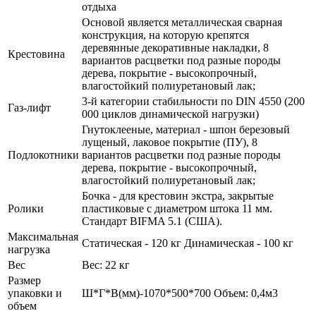
отдыха
Основой является металлическая сварная
конструкция, на которую крепятся
деревянные декоративные накладки, 8
Крестовина
вариантов расцветки под разные породы
дерева, покрытие - высокопрочный,
влагостойкий полиуретановый лак;
3-й категории стабильности по DIN 4550 (200
Газ-лифт
000 циклов динамической нагрузки)
Гнутоклееные, материал - шпон березовый
лущеный, лаковое покрытие (ПУ), 8
Подлокотники
вариантов расцветки под разные породы
дерева, покрытие - высокопрочный,
влагостойкий полиуретановый лак;
Бочка - для крестовин экстра, закрытые
Ролики
пластиковые с диаметром штока 11 мм.
Стандарт BIFMA 5.1 (США).
Максимальная
Статическая - 120 кг Динамическая - 100 кг
нагрузка
Вес
Вес: 22 кг
Размер
упаковки и
Ш*Г*В(мм)-1070*500*700 Объем: 0,4м3
объем