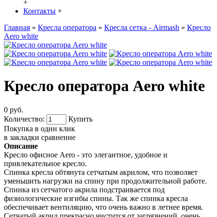
+
Контакты
+
Главная
»
Кресла оператора
»
Кресла сетка - Airmash
»
Кресло
Aero white
Кресло оператора Aero white
0 руб.
Количество:
Купить
Покупка в один клик
в закладки
сравнение
Описание
Кресло офисное Aero - это элегантное, удобное и
привлекательное кресло.
Спинка кресла обтянута сетчатым акрилом, что позволяет
уменьшить нагрузки на спину при продолжительной работе.
Спинка из сетчатого акрила подстраивается под
физиологические изгибы спины. Так же спинка кресла
обеспечивает вентиляцию, что очень важно в летнее время.
Сетчатый акрил прекрасно чистится от загрязнений, очень