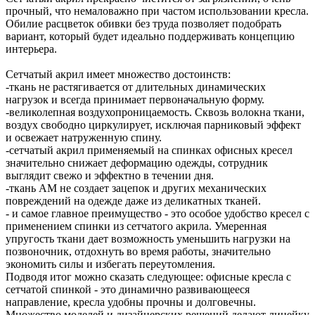
прочный, что немаловажно при частом использовании кресла.
Обилие расцветок обивки без труда позволяет подобрать
вариант, который будет идеально поддерживать концепцию
интерьера.
Сетчатый акрил имеет множество достоинств:
-ткань не растягивается от длительных динамических
нагрузок и всегда принимает первоначальную форму.
-великолепная воздухопроницаемость. Сквозь волокна ткани,
воздух свободно циркулирует, исключая парниковый эффект
и освежает натруженную спину.
-сетчатый акрил применяемый на спинках офисных кресел
значительно снижает деформацию одежды, сотрудник
выглядит свежо и эффектно в течении дня.
-ткань АМ не создает зацепок и других механических
повреждений на одежде даже из деликатных тканей.
- и самое главное преимущество - это особое удобство кресел с
применением спинки из сетчатого акрила. Умеренная
упругость ткани дает возможность уменьшить нагрузки на
позвоночник, отдохнуть во время работы, значительно
экономить силы и избегать переутомления.
Подводя итог можно сказать следующее: офисные кресла с
сетчатой спинкой - это динамично развивающееся
направление, кресла удобны прочны и долговечны.
Множество моделей и дизайнерских решений делают линейку