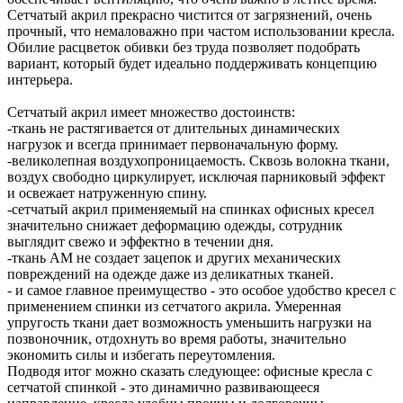
Сетчатый акрил прекрасно чистится от загрязнений, очень
прочный, что немаловажно при частом использовании кресла.
Обилие расцветок обивки без труда позволяет подобрать
вариант, который будет идеально поддерживать концепцию
интерьера.
Сетчатый акрил имеет множество достоинств:
-ткань не растягивается от длительных динамических
нагрузок и всегда принимает первоначальную форму.
-великолепная воздухопроницаемость. Сквозь волокна ткани,
воздух свободно циркулирует, исключая парниковый эффект
и освежает натруженную спину.
-сетчатый акрил применяемый на спинках офисных кресел
значительно снижает деформацию одежды, сотрудник
выглядит свежо и эффектно в течении дня.
-ткань АМ не создает зацепок и других механических
повреждений на одежде даже из деликатных тканей.
- и самое главное преимущество - это особое удобство кресел с
применением спинки из сетчатого акрила. Умеренная
упругость ткани дает возможность уменьшить нагрузки на
позвоночник, отдохнуть во время работы, значительно
экономить силы и избегать переутомления.
Подводя итог можно сказать следующее: офисные кресла с
сетчатой спинкой - это динамично развивающееся