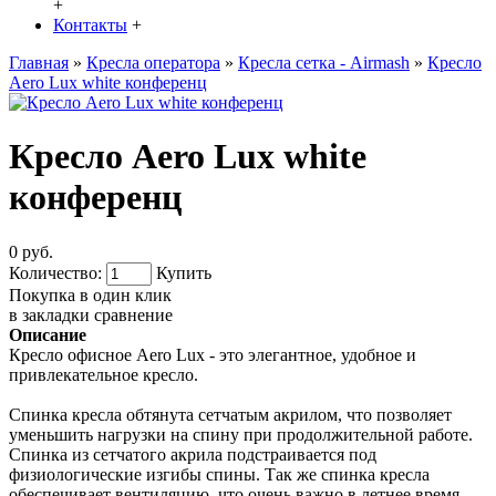
+
Контакты
+
Главная
»
Кресла оператора
»
Кресла сетка - Airmash
»
Кресло
Aero Lux white конференц
Кресло Aero Lux white
конференц
0 руб.
Количество:
Купить
Покупка в один клик
в закладки
сравнение
Описание
Кресло офисное Aero Lux - это элегантное, удобное и
привлекательное кресло.
Спинка кресла обтянута сетчатым акрилом, что позволяет
уменьшить нагрузки на спину при продолжительной работе.
Спинка из сетчатого акрила подстраивается под
физиологические изгибы спины. Так же спинка кресла
обеспечивает вентиляцию, что очень важно в летнее время.